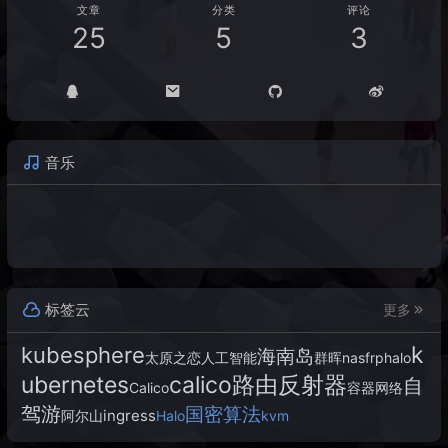
文章
分类
评论
25
5
3
音乐
标签云
更多
k
kubesphere
海南岛
太原之恋
人工智能
群晖
nas
frp
halo
ubernetes
calico路由反射器
自
Calico
容器网络
驾游
国密算法
ingress
阿尔山
Halo
kvm