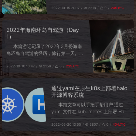
月6日，从海口到文昌，椰林秘境之
2022-10-15 20:17
2218
0
245.8℃
旅。
2022年海南环岛自驾游（Day
1）
本篇游记记录了2022年3月份海南
岛环岛自驾游的经历，旅行第一天。3
月5日，北京出发，海口半日游。
2022-10-10 10:47
2156
0
239.6℃
通过yaml在原生k8s上部署halo
开源博客系统
本篇文章可以手把手帮用户 通过
yaml 文件在 kubernetes 上部署 Halo
开源博客/CMS 平台。
2022-06-20 13:55
3807
0
404.7℃