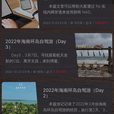
本篇文章可以帮助大家通过 frp 实
现内网穿透来使用群晖 NAS。
2022-11-23 21:25
10238
8
1069.8℃
2022年海南环岛自驾游（Day
3）
Day3，3月7日。寻找观看航天发
射的C位。离开文昌，来到博鳌。
2022-10-23 23:18
1818
0
205.8℃
2022年海南环岛自驾游（Day
2）
本篇游记记录了2022年3月份海南
岛环岛自驾游的经历，旅行第2天。3