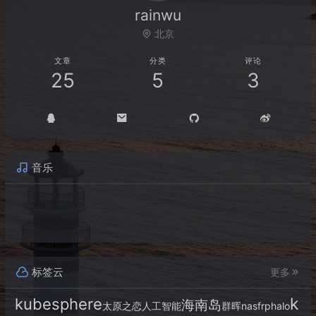
rainwu
北京
文章
分类
评论
25
5
3
音乐
标签云
更多
k
kubesphere
海南岛
太原之恋
人工智能
群晖
nas
frp
halo