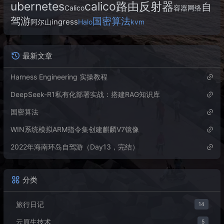
ubernetes
calico路由反射器
自
Calico
容器网络
驾游
国密算法
ingress
阿尔山
Halo
kvm
最新文章
Harness Engineering 实操教程
DeepSeek-R1私有化部署实战：搭建RAG知识库
国密算法
WIN系统模拟ARM指令集创建麒麟V7镜像
2022年海南环岛自驾游（Day13，完结）
分类
旅行日记
14
云原生技术
5