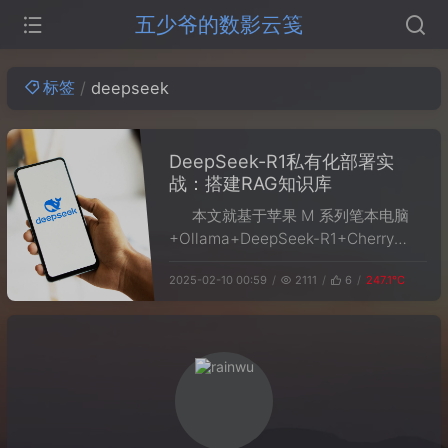
五少爷的数影云笺
标签
deepseek
DeepSeek-R1私有化部署实
战：搭建RAG知识库
本文就基于苹果 M 系列笔本电脑
+Ollama+DeepSeek-R1+Cherry
Studio 来部署个人本地的大模型聊天
2025-02-10 00:59
2111
6
247.1℃
助手和RAG知识库。