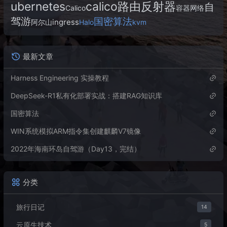
ubernetes
calico路由反射器
自
Calico
容器网络
驾游
国密算法
ingress
阿尔山
Halo
kvm
最新文章
Harness Engineering 实操教程
DeepSeek-R1私有化部署实战：搭建RAG知识库
国密算法
WIN系统模拟ARM指令集创建麒麟V7镜像
2022年海南环岛自驾游（Day13，完结）
分类
旅行日记
14
云原生技术
5