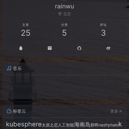
rainwu
北京
文章
分类
评论
25
5
3
音乐
标签云
更多
k
kubesphere
海南岛
太原之恋
人工智能
群晖
nas
frp
halo